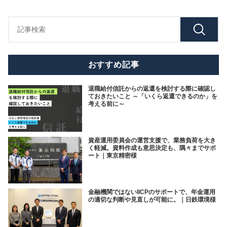
おすすめ記事
退職給付信託からの返還を検討する際に確認し
ておきたいこと ～「いくら返還できるのか」を
考える前に～
資産運用委員会の運営支援で、業務負荷を大き
く軽減。資料作成も意思決定も、隅々までサポ
ート｜東京精密様
金融機関ではないIICPのサポートで、年金運用
の適切な判断や見直しが可能に。｜日鉄環境様