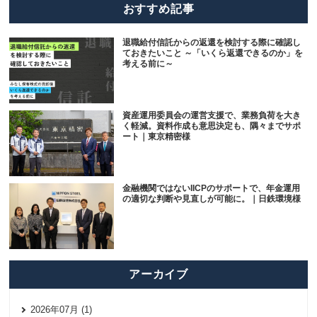
おすすめ記事
退職給付信託からの返還を検討する際に確認し
ておきたいこと ～「いくら返還できるのか」を
考える前に～
資産運用委員会の運営支援で、業務負荷を大き
く軽減。資料作成も意思決定も、隅々までサポ
ート｜東京精密様
金融機関ではないIICPのサポートで、年金運用
の適切な判断や見直しが可能に。｜日鉄環境様
アーカイブ
2026年07月 (1)