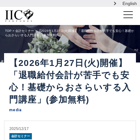
English
toggle
navigati
TOP
>
会計セミナー
> 【2026年1月27日(火)開催】「退職給付会計が苦手でも安心！基礎か
らおさらいする入門講座」(参加無料)
【2026年1月27日(火)開催】
「退職給付会計が苦手でも安
心！基礎からおさらいする入
門講座」(参加無料)
media
2025/12/17
会計セミナー